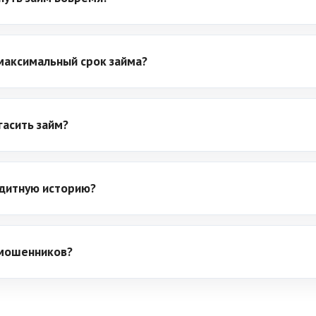
максимальный срок займа?
гасить займ?
едитную историю?
 мошенников?