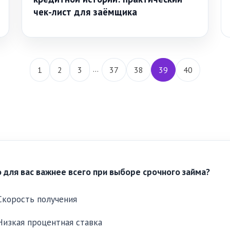
чек-лист для заёмщика
…
1
2
3
37
38
39
40
 для вас важнее всего при выборе срочного займа?
Скорость получения
Низкая процентная ставка