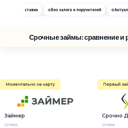
ные ставки
◆
Без залога и поручителей
◆
Актуальные л
Срочные займы: сравнение и 
Моментально на карту
Первый за
Займер
Срочно 
СУММА
СУММА