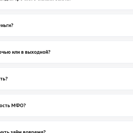
еньги?
очью или в выходной?
ть?
ность МФО?
рнуть займ вовремя?