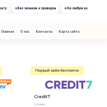
◆
Без звонков и проверок
◆
На любую карту
◆
До 30 000 
Главная
О нас
Контакты
Карта сайта
Первый займ бесплатно
Credit7
СУММА