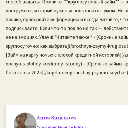
способ защиты. Помните: **круглосуточный займ** — 
инструмент, который нужно использовать с умом. Не 
панике, проверяйте информацию и всегда читайте, что
подписываете. Если что-то пошло не так — действуйте
не на эмоциях. Удачи! *Читайте также:* - [Срочные зай
круглосуточно: как выбрать](/srochnye-zaymy-kruglosut
[Займ на карту ночью с плохой кредитной историей](/z
nochyu-s-plohoy-kreditnoy-istoriey) - [Срочные займы 
без отказа 2025](/kogda-dengi-nuzhny-pryamo-seychas
Anna Smirnova
Consumer Finance Editor