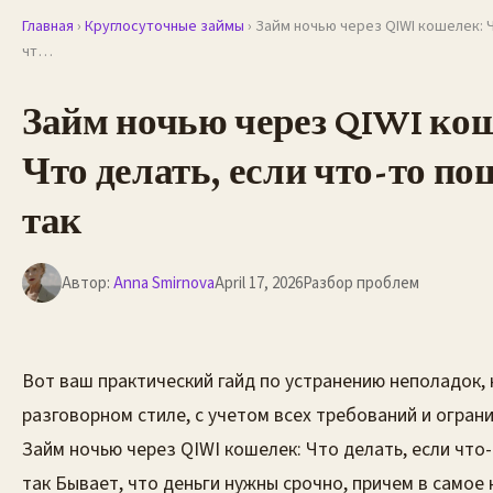
Главная
›
Круглосуточные займы
› Займ ночью через QIWI кошелек: 
чт…
Займ ночью через QIWI ко
Что делать, если что-то по
так
Автор:
Anna Smirnova
April 17, 2026
Разбор проблем
Вот ваш практический гайд по устранению неполадок,
разговорном стиле, с учетом всех требований и огранич
Займ ночью через QIWI кошелек: Что делать, если что
так Бывает, что деньги нужны срочно, причем в самое